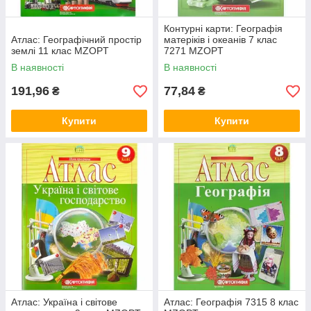
Контурні карти: Географiя
Атлас: Географічний простір
матерікiв i океанiв 7 клас
землі 11 клас MZOPT
7271 MZOPT
В наявності
В наявності
191,96
77,84
₴
₴
Купити
Купити
Атлас: Україна і світове
Атлас: Географія 7315 8 клас