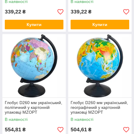
В наявності
В наявності
339,22
339,22
₴
₴
Купити
Купити
Глобус D260 мм український,
Глобус D260 мм український,
політичний у картонній
географічний у картонній
упаковці MZOPT
упаковці MZOPT
В наявності
В наявності
554,81
504,61
₴
₴