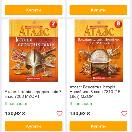
Купити
Купити
Атлас: Всесвітня iсторiя
Атлас: Історiя середнiх вiкiв 7
Новий час 8 клас 7310 (15-
клас 7288 MZOPT
18ст) MZOPT
В наявності
В наявності
130,92
130,92
₴
₴
Купити
Купити