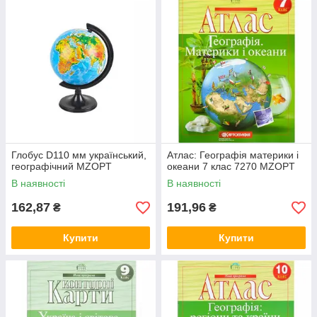
Глобус D110 мм український,
Атлас: Географiя материки i
географічний MZOPT
океани 7 клас 7270 MZOPT
В наявності
В наявності
162,87
191,96
₴
₴
Купити
Купити