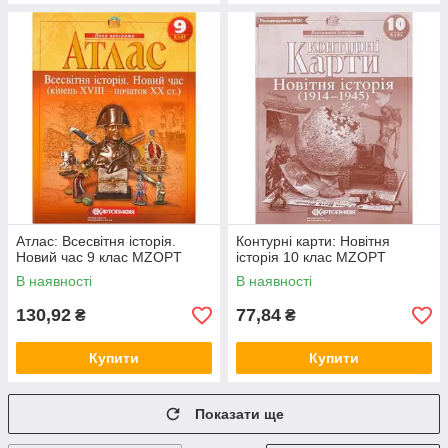
Атлас: Всесвітня iсторiя.
Контурні карти: Новiтня
Новий час 9 клас MZOPT
iсторiя 10 клас MZOPT
В наявності
В наявності
130,92
77,84
₴
₴
Купити
Купити
Показати ще