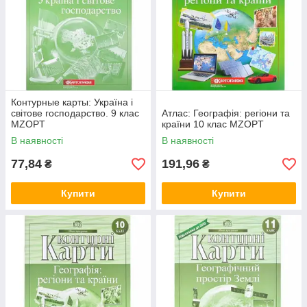
Контурные карты: Україна і
світове господарство. 9 клас
Атлас: Географія: регіони та
MZOPT
країни 10 клас MZOPT
В наявності
В наявності
77,84
191,96
₴
₴
Купити
Купити