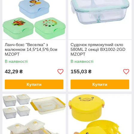
Ланч-бокс "Веселка" з
Судочок прямокутний скло
малюнком 14,5*14,5*6,0см
580ML 2 секції BX1002-2GD
MZOPT
MZOPT
В наявності
В наявності
42,29
155,03
₴
₴
Купити
Купити