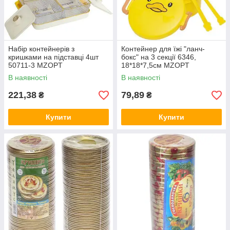
Набір контейнерів з
Контейнер для їжі "ланч-
кришками на підставці 4шт
бокс" на 3 секції 6346,
50711-3 MZOPT
18*18*7,5см MZOPT
В наявності
В наявності
221,38
79,89
₴
₴
Купити
Купити