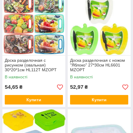
Доска разделочная с
Доска разделочная с ножом
рисунком (овальная)
"Яблоко" 27*30см HL6601
30*20*1см HL112T MZOPT
MZOPT
В наявності
В наявності
54,65
52,97
₴
₴
Купити
Купити