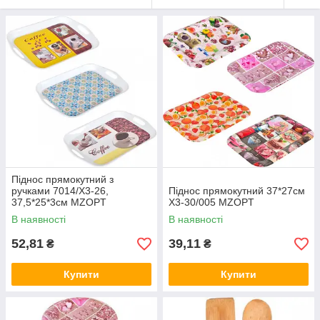
Піднос прямокутний з
ручками 7014/X3-26,
Піднос прямокутний 37*27см
37,5*25*3см MZOPT
Х3-30/005 MZOPT
В наявності
В наявності
52,81
39,11
₴
₴
Купити
Купити