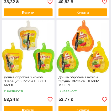
38,32
40,82
₴
₴
Купити
Купити
Дошка обробна з ножом
Дошка обробна з ножом
"Перець" 36*25см HL6801
"Груша" 36*25см HL6802
MZOPT
MZOPT
В наявності
В наявності
53,34
52,77
₴
₴
Купити
Купити