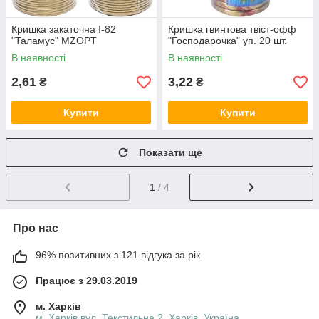
Кришка закаточна І-82
Кришка гвинтова твіст-офф
"Таламус" MZOPT
"Господарочка" уп. 20 шт.
В наявності
В наявності
2,61
3,22
₴
₴
Купити
Купити
Показати ще
1
/ 4
Про нас
96% позитивних з 121 відгука за рік
Працює з 29.03.2019
м. Харків
м. Харків вул. Текстильна 2, Харків, Україна