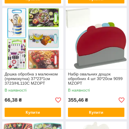
Дошка обробна з малюнком
Набір овальних дощок
(прямокутна) 37*23*1см
обробних 4 шт 30*20см 9099
3723/HL110C MZOPT
MZOPT
В наявності
В наявності
66,38
355,46
₴
₴
Купити
Купити