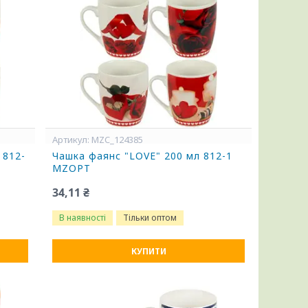
MZC_124385
 812-
Чашка фаянс "LOVE" 200 мл 812-1
MZOPT
34,11 ₴
В наявності
Тільки оптом
КУПИТИ