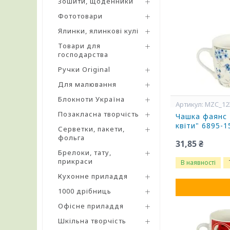
Зошити, щоденники
Фототовари
Ялинки, ялинкові кулі
Товари для
господарства
Ручки Original
Для малювання
Блокноти Україна
MZC_12
Позакласна творчість
Чашка фаянс 
квіти" 6895-
Серветки, пакети,
фольга
31,85 ₴
Брелоки, тату,
прикраси
В наявності
Кухонне приладдя
1000 дрібниць
Офісне приладдя
Шкільна творчість