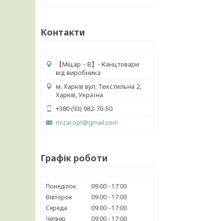
Контакти
【 Міцар－В】- Канцтовари
від виробника
м. Харків вул. Текстильна 2,
Харків, Україна
+380 (93) 982-70-50
mizar.opt@gmail.com
Графік роботи
Понеділок
09:00
17:00
Вівторок
09:00
17:00
Середа
09:00
17:00
Четвер
09:00
17:00