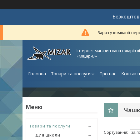
Безкоштовн
Зараз у компанії нер
Інтернет магазин канцтоварів в
«Міцар-В»
Головна
Товари та послуги
Про нас
Контакт
Чашк
Товари та послуги
Для школи