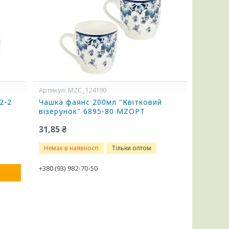
MZC_124190
2-2
Чашка фаянс 200мл "Квітковий
візерунок" 6895-80 MZOPT
31,85 ₴
Немає в наявності
Тільки оптом
+380 (93) 982-70-50