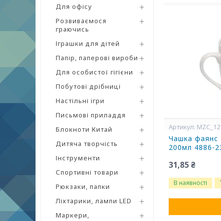
Для офісу
Розвиваємося
граючись
Іграшки для дітей
Папір, паперові вироби
Для особистої гігієни
Побутові дрібниці
Настільні ігри
Письмові приладдя
MZC_12
Блокноти Китай
Чашка фаянс 
Дитяча творчість
200мл 4886-
Інструменти
31,85 ₴
Спортивні товари
В наявності
Рюкзаки, папки
Ліхтарики, лампи LED
Маркери,