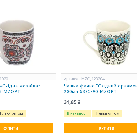
1020
MZC_123204
«Східна мозаїка»
Чашка фаянс "Східний орнаме
23 MZOPT
200мл 6895-90 MZOPT
31,85 ₴
Тільки оптом
В наявності
Тільки оптом
КУПИТИ
КУПИТИ