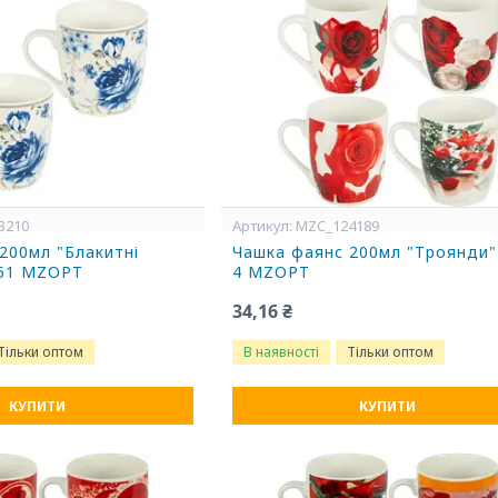
3210
MZC_124189
200мл "Блакитні
Чашка фаянс 200мл "Троянди"
151 MZOPT
4 MZOPT
34,16 ₴
Тільки оптом
В наявності
Тільки оптом
КУПИТИ
КУПИТИ