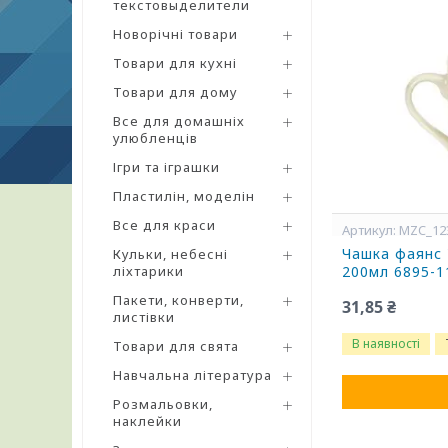
текстовыделители
Новорічні товари
Товари для кухні
Товари для дому
Все для домашніх
улюбленців
Ігри та іграшки
Пластилін, моделін
Все для краси
MZC_12
Чашка фаянс 
Кульки, небесні
ліхтарики
200мл 6895-
Пакети, конверти,
31,85 ₴
листівки
В наявності
Товари для свята
Навчальна література
Розмальовки,
наклейки