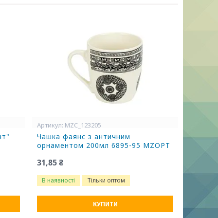
MZC_123205
нт"
Чашка фаянс з античним
орнаментом 200мл 6895-95 MZOPT
31,85 ₴
В наявності
Тільки оптом
КУПИТИ