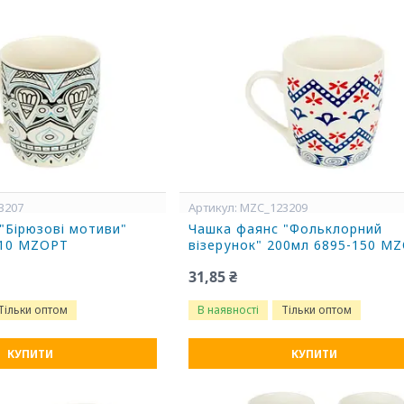
3207
MZC_123209
"Бірюзові мотиви"
Чашка фаянс "Фольклорний
110 MZOPT
візерунок" 200мл 6895-150 M
31,85 ₴
Тільки оптом
В наявності
Тільки оптом
КУПИТИ
КУПИТИ