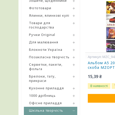
Зошити, щоденники
Фототовари
Ялинки, ялинкові кулі
Товари для
господарства
Ручки Original
Для малювання
Блокноти Україна
MZC_94
Позакласна творчість
Альбом А5 20
Серветки, пакети,
скоба MZOP
фольга
15,39 ₴
Брелоки, тату,
прикраси
В наявності
Кухонне приладдя
1000 дрібниць
Офісне приладдя
Шкільна творчість