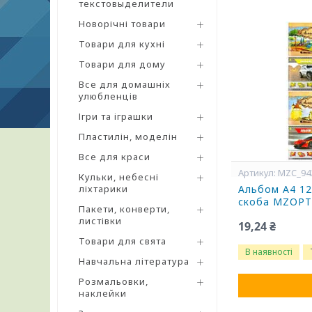
текстовыделители
Новорічні товари
Товари для кухні
Товари для дому
Все для домашніх
улюбленців
Ігри та іграшки
Пластилін, моделін
Все для краси
MZC_94
Кульки, небесні
ліхтарики
Альбом А4 12
скоба MZOP
Пакети, конверти,
листівки
19,24 ₴
Товари для свята
В наявності
Навчальна література
Розмальовки,
наклейки