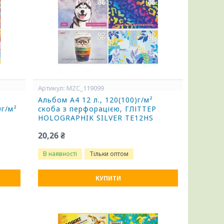
MZC_119099
Альбом А4 12 л., 120(100)г/м²
0г/м²
скоба з перфорацією, ГЛІТТЕР
HOLOGRAPHIK SILVER ТЕ12HS
20,26 ₴
В наявності
Тільки оптом
КУПИТИ