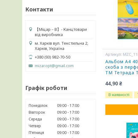
Контакти
【 Міцар－В】- Канцтовари
від виробника
м. Харків вул. Текстильна 2,
Харків, Україна
MZC_11
+380 (93) 982-70-50
Альбом А4 40 
mizar.opt@gmail.com
скоба з перф
ТМ Тетрада 
44,90 ₴
Графік роботи
В наявності
Понеділок
09:00
17:00
Вівторок
09:00
17:00
Середа
09:00
17:00
Четвер
09:00
17:00
Пʼятниця
09:00
17:00