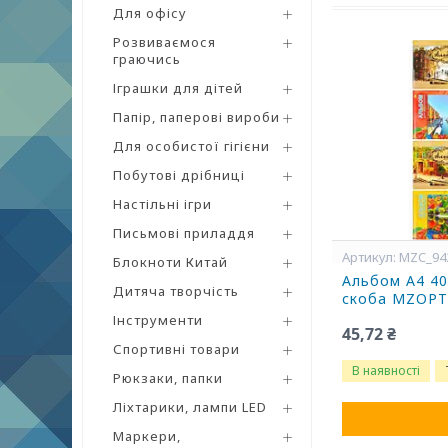
Для офісу
Розвиваємося
граючись
Іграшки для дітей
Папір, паперові вироби
Для особистої гігієни
Побутові дрібниці
Настільні ігри
Письмові приладдя
MZC_94
Блокноти Китай
Альбом А4 40
Дитяча творчість
скоба MZOP
Інструменти
45,72 ₴
Спортивні товари
В наявності
Рюкзаки, папки
Ліхтарики, лампи LED
Маркери,