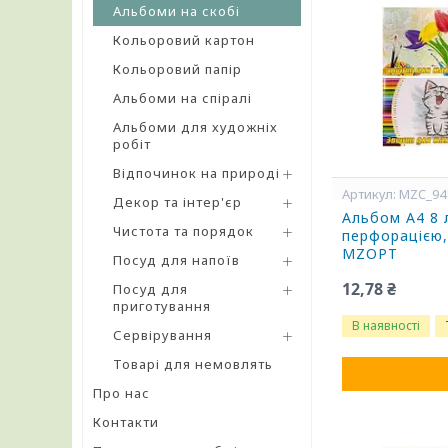
Альбоми на скобі
Кольоровий картон
Кольоровий папір
Альбоми на спіралі
Альбоми для художніх
робіт
Відпочинок на природі
MZC_94
Декор та інтер'єр
Альбом А4 8 л
Чистота та порядок
перфорацією,
MZOPT
Посуд для напоїв
12,78 ₴
Посуд для
приготування
В наявності
Сервірування
Товарі для немовлять
Про нас
Контакти