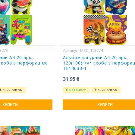
3273
MZC_123274
ий А4 20 арк.,
Альбом фігурний А4 20 арк.,
 скоба з перфорацією
120(100)г/м² скоба з перфора
ТЕ14633-1
31,95 ₴
Тільки оптом
В наявності
Тільки оптом
КУПИТИ
КУПИТИ