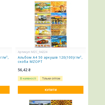
MZC_94224
г/м²,
Альбом А4 50 аркушів 120(100)г/м²,
скоба MZOPT
56,42 ₴
В наявності
Тільки оптом
КУПИТИ