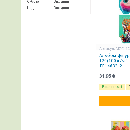
Субота
Вихідний
Неділя
Вихідний
MZC_12
Альбом фігурн
120(100)г/м²
ТЕ14633-2
31,95 ₴
В наявності