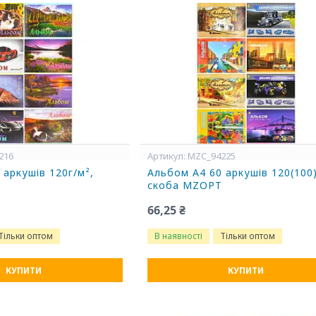
216
MZC_94225
 аркушів 120г/м²,
Альбом А4 60 аркушів 120(100)
T
скоба MZOPT
66,25 ₴
Тільки оптом
В наявності
Тільки оптом
КУПИТИ
КУПИТИ