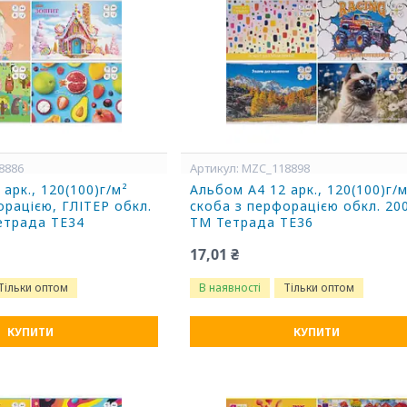
8886
MZC_118898
арк., 120(100)г/м²
Альбом А4 12 арк., 120(100)г/
орацією, ГЛІТЕР обкл.
скоба з перфорацією обкл. 20
етрада ТЕ34
ТМ Тетрада ТЕ36
17,01 ₴
Тільки оптом
В наявності
Тільки оптом
КУПИТИ
КУПИТИ