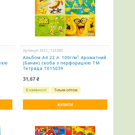
MZC_123280
Альбом А4 22 л. 100г/м² Ароматний
цією
(Банан) скоба з перфорацією ТМ
Тетрада ТЕ15039
31,67 ₴
В наявності
Тільки оптом
КУПИТИ