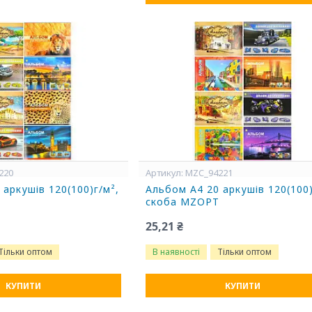
220
MZC_94221
 аркушів 120(100)г/м²,
Альбом А4 20 аркушів 120(100)
T
скоба MZOPT
25,21 ₴
Тільки оптом
В наявності
Тільки оптом
КУПИТИ
КУПИТИ