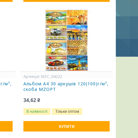
MZC_94222
г/м²,
Альбом А4 30 аркушів 120(100)г/м²,
скоба MZOPT
34,62 ₴
В наявності
Тільки оптом
КУПИТИ