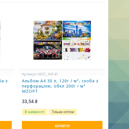
MZC_94141
ба з
Альбом А4 30 л, 120г / м², скоба з
перфорацією, обкл 200г / м²
MZOPT
33,54 ₴
В наявності
Тільки оптом
КУПИТИ