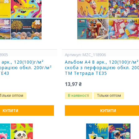
8905
MZC_118906
арк., 120(100)г/м²
Альбом А4 8 арк., 120(100)г/м²
орацією обкл. 200г/м²
скоба з перфорацією обкл. 20
ТЕ43
ТМ Тетрада ТЕ35
13,97 ₴
Тільки оптом
В наявності
Тільки оптом
КУПИТИ
КУПИТИ