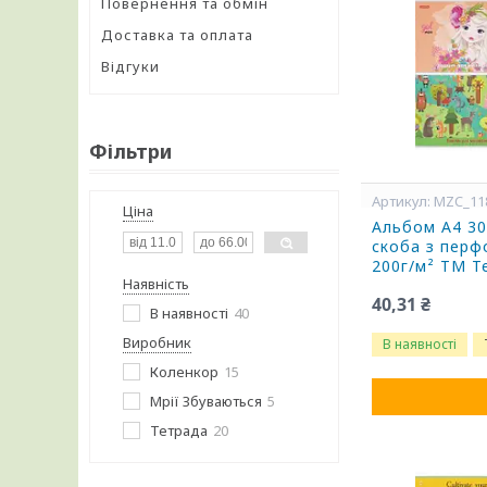
Повернення та обмін
Доставка та оплата
Відгуки
Фільтри
MZC_11
Ціна
Альбом А4 30 
скоба з перф
200г/м² ТМ Т
Наявність
40,31 ₴
В наявності
40
Виробник
В наявності
Коленкор
15
Мрії Збуваються
5
Тетрада
20