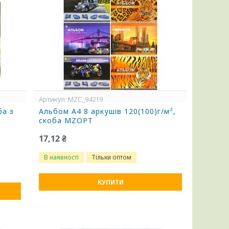
MZC_94219
ба з
Альбом А4 8 аркушів 120(100)г/м²,
скоба MZOPT
17,12 ₴
В наявності
Тільки оптом
КУПИТИ