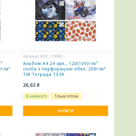
MZC_118901
м²
Альбом А4 24 арк., 120(100)г/м²
0г/м²
скоба з перфорацією обкл. 200г/м²
ТМ Тетрада ТЕ39
26,63 ₴
В наявності
Тільки оптом
КУПИТИ