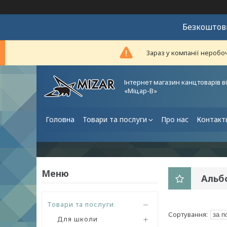
Безкоштовн
Зараз у компанії неробо
Інтернет магазин канцтоварів в
«Міцар-В»
Головна
Товари та послуги
Про нас
Контакт
Альбо
Товари та послуги
Для школи