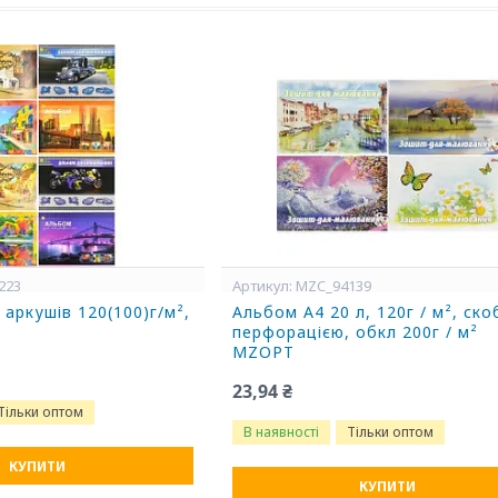
223
MZC_94139
 аркушів 120(100)г/м²,
Альбом А4 20 л, 120г / м², ско
T
перфорацією, обкл 200г / м²
MZOPT
23,94 ₴
Тільки оптом
В наявності
Тільки оптом
КУПИТИ
КУПИТИ