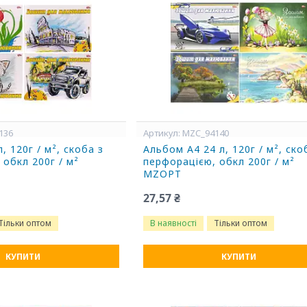
136
MZC_94140
, 120г / м², скоба з
Альбом А4 24 л, 120г / м², ско
 обкл 200г / м²
перфорацією, обкл 200г / м²
MZOPT
27,57 ₴
Тільки оптом
В наявності
Тільки оптом
КУПИТИ
КУПИТИ