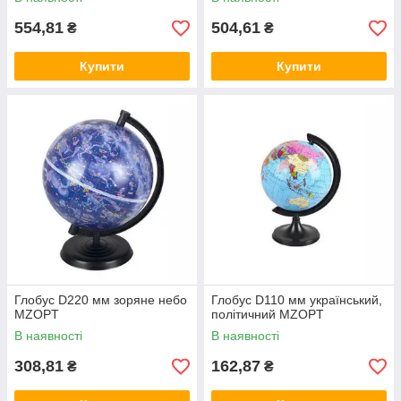
554,81
504,61
₴
₴
Купити
Купити
Глобус D220 мм зоряне небо
Глобус D110 мм український,
MZOPT
політичний MZOPT
В наявності
В наявності
308,81
162,87
₴
₴