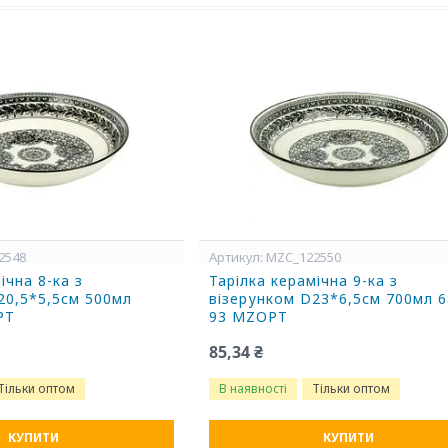
2548
MZC_122550
ічна 8-ка з
Тарілка керамічна 9-ка з
20,5*5,5см 500мл
візерунком D23*6,5см 700мл 6
PT
93 MZOPT
85,34 ₴
Тільки оптом
В наявності
Тільки оптом
КУПИТИ
КУПИТИ