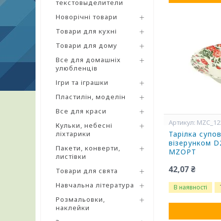
текстовыделители
Новорічні товари
Товари для кухні
Товари для дому
Все для домашніх
улюбленців
Ігри та іграшки
Пластилін, моделін
Все для краси
MZC_12
Кульки, небесні
ліхтарики
Тарілка супов
візерунком D
Пакети, конверти,
MZOPT
листівки
42,07 ₴
Товари для свята
Навчальна література
В наявності
Розмальовки,
наклейки