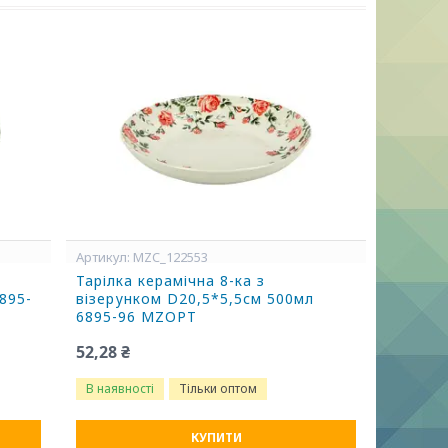
MZC_122553
Тарілка керамічна 8-ка з
895-
візерунком D20,5*5,5см 500мл
6895-96 MZOPT
52,28 ₴
В наявності
Тільки оптом
КУПИТИ