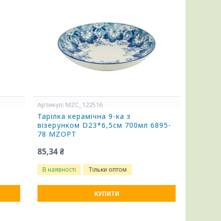
MZC_122516
Тарілка керамічна 9-ка з
візерунком D23*6,5см 700мл 6895-
78 MZOPT
85,34 ₴
В наявності
Тільки оптом
КУПИТИ