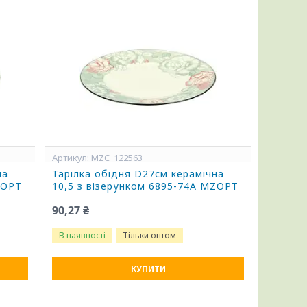
MZC_122563
на
Тарілка обідня D27см керамічна
ZOPT
10,5 з візерунком 6895-74A MZOPT
90,27 ₴
В наявності
Тільки оптом
КУПИТИ