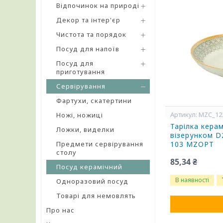
Відпочинок на природі
Декор та інтер'єр
Чистота та порядок
Посуд для напоїв
Посуд для
приготування
Сервірування
Фартухи, скатертини
MZC_12
Ножі, ножиці
Тарілка керам
Ложки, виделки
візерунком D
Предмети сервірування
103 MZOPT
столу
85,34 ₴
Посуд керамічний
В наявності
Одноразовий посуд
Товарі для немовлять
Про нас