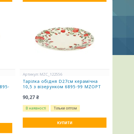
MZC_122556
Тарілка обідня D27см керамічна
895-
10,5 з візерунком 6895-99 MZOPT
90,27 ₴
В наявності
Тільки оптом
КУПИТИ