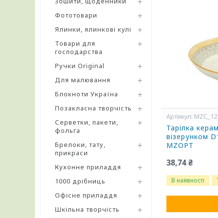
Зошити, щоденники
Фототовари
Ялинки, ялинкові кулі
Товари для
господарства
Ручки Original
Для малювання
Блокноти Україна
Позакласна творчість
MZC_12
Серветки, пакети,
Тарілка керам
фольга
візерунком D
Брелоки, тату,
MZOPT
прикраси
38,74 ₴
Кухонне приладдя
В наявності
1000 дрібниць
Офісне приладдя
Шкільна творчість