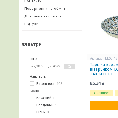
Контакти
Повернення та обмін
Доставка та оплата
Відгуки
Фільтри
MZC_12
Ціна
Тарілка керам
візерунком D
140 MZOPT
Наявність
85,34 ₴
В наявності
108
Колір
В наявності
Бежевий
1
Бордовый
1
Білий
8