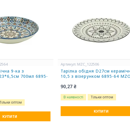
2564
MZC_122506
ічна 9-ка з
Тарілка обідня D27см кераміч
23*6,5см 700мл 6895-
10,5 з візерунком 6895-64 MZ
90,27 ₴
В наявності
Тільки оптом
Тільки оптом
КУПИТИ
КУПИТИ