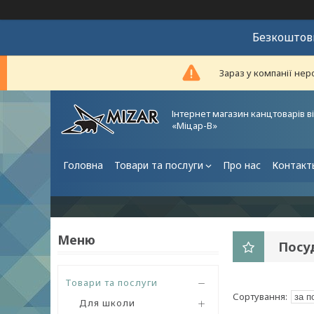
Безкоштовн
Зараз у компанії нер
Інтернет магазин канцтоварів в
«Міцар-В»
Головна
Товари та послуги
Про нас
Контакт
Посу
Товари та послуги
Для школи