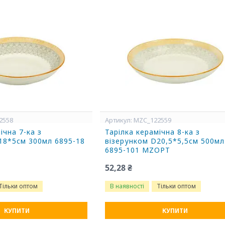
2558
MZC_122559
ічна 7-ка з
Тарілка керамічна 8-ка з
18*5см 300мл 6895-18
візерунком D20,5*5,5см 500мл
6895-101 MZOPT
52,28 ₴
Тільки оптом
В наявності
Тільки оптом
КУПИТИ
КУПИТИ