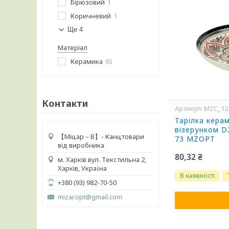
Бірюзовий
1
Коричневий
1
Ще 4
Матеріал
Керамика
65
Контакти
MZC_12
Тарілка керам
візерунком D
【 Міцар－В】- Канцтовари
73 MZOPT
від виробника
80,32 ₴
м. Харків вул. Текстильна 2,
Харків, Україна
В наявності
+380 (93) 982-70-50
mizar.opt@gmail.com