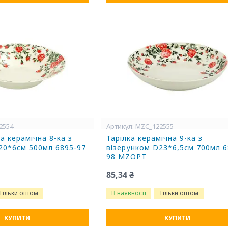
2554
MZC_122555
а керамічна 8-ка з
Тарілка керамічна 9-ка з
20*6cм 500мл 6895-97
візерунком D23*6,5см 700мл 6
98 MZOPT
85,34 ₴
Тільки оптом
В наявності
Тільки оптом
КУПИТИ
КУПИТИ