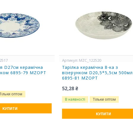
2517
MZC_122520
ня D27см керамічна
Тарілка керамічна 8-ка з
унком 6895-79 MZOPT
візерунком D20,5*5,5см 500мл
6895-81 MZOPT
52,28 ₴
Тільки оптом
В наявності
Тільки оптом
КУПИТИ
КУПИТИ