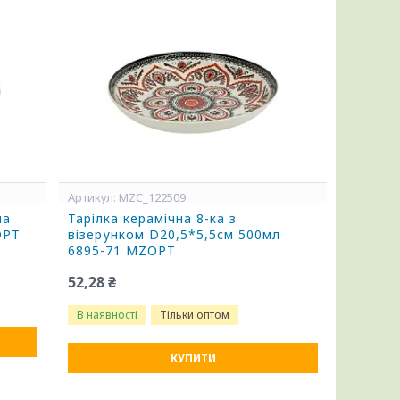
MZC_122509
на
Тарілка керамічна 8-ка з
OPT
візерунком D20,5*5,5см 500мл
6895-71 MZOPT
52,28 ₴
В наявності
Тільки оптом
КУПИТИ