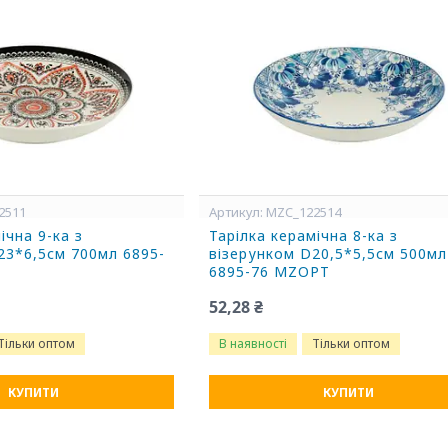
2511
MZC_122514
ічна 9-ка з
Тарілка керамічна 8-ка з
23*6,5см 700мл 6895-
візерунком D20,5*5,5см 500мл
6895-76 MZOPT
52,28 ₴
Тільки оптом
В наявності
Тільки оптом
КУПИТИ
КУПИТИ