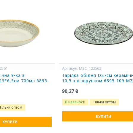
2561
MZC_122562
ічна 9-ка з
Тарілка обідня D27см кераміч
23*6,5см 700мл 6895-
10,5 з візерунком 6895-109 M
90,27 ₴
В наявності
Тільки оптом
Тільки оптом
КУПИТИ
КУПИТИ