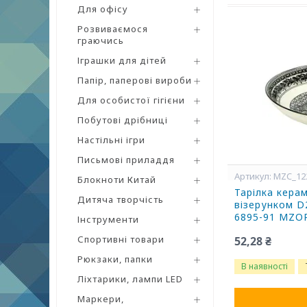
Для офісу
Розвиваємося
граючись
Іграшки для дітей
Папір, паперові вироби
Для особистої гігієни
Побутові дрібниці
Настільні ігри
Письмові приладдя
MZC_12
Блокноти Китай
Тарілка керам
Дитяча творчість
візерунком D
6895-91 MZO
Інструменти
Спортивні товари
52,28 ₴
Рюкзаки, папки
В наявності
Ліхтарики, лампи LED
Маркери,