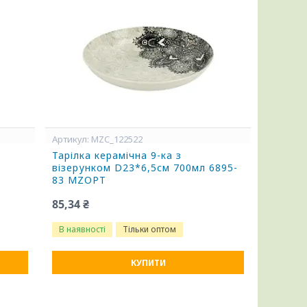
MZC_122522
Тарілка керамічна 9-ка з
візерунком D23*6,5см 700мл 6895-
83 MZOPT
85,34 ₴
В наявності
Тільки оптом
КУПИТИ