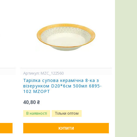
MZC_122560
Тарілка супова керамічна 8-ка з
візерунком D20*6cм 500мл 6895-
102 MZOPT
40,80 ₴
В наявності
Тільки оптом
КУПИТИ