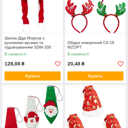
Шапка Діда Мороза з
рухомими вусами та
Обідок новорічний СХ-18
підсвічуванням SDM-200
MZOPT
MZOPT
В наявності
В наявності
128,08
20,48
₴
₴
Купити
Купити