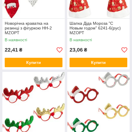
Новорічна краватка на
Шапка Діда Мороза "С
резинці з фігуркою HH-2
Новым годом" 6241-6(рус)
MZOPT
MZOPT
В наявності
В наявності
22,41
23,06
₴
₴
Купити
Купити