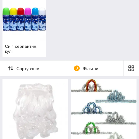
Сніг, серпантин,
кулі
Сортування
0
Фільтри