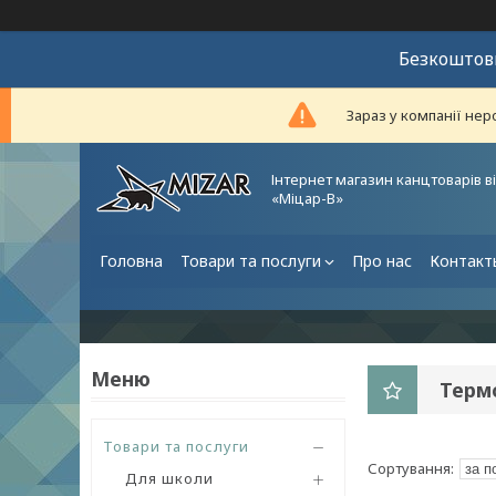
Безкоштовн
Зараз у компанії нер
Інтернет магазин канцтоварів в
«Міцар-В»
Головна
Товари та послуги
Про нас
Контакт
Терм
Товари та послуги
Для школи