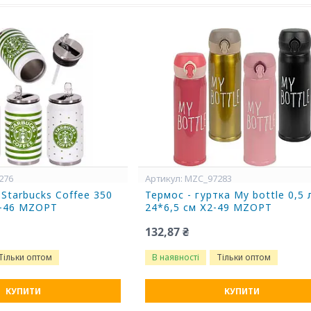
276
MZC_97283
Starbucks Coffee 350
Термос - гуртка My bottle 0,5 
2-46 MZOPT
24*6,5 см Х2-49 MZOPT
132,87 ₴
Тільки оптом
В наявності
Тільки оптом
КУПИТИ
КУПИТИ