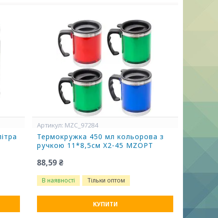
MZC_97284
літра
Термокружка 450 мл кольорова з
ручкою 11*8,5см X2-45 MZOPT
88,59 ₴
В наявності
Тільки оптом
КУПИТИ