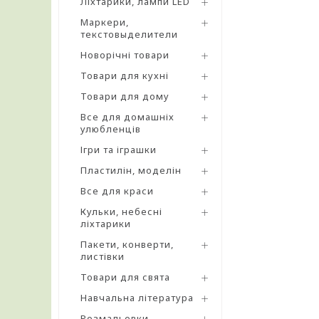
Ліхтарики, лампи LED
Маркери,
текстовыделители
Новорічні товари
Товари для кухні
Товари для дому
Все для домашніх
улюбленців
Ігри та іграшки
Пластилін, моделін
Все для краси
Кульки, небесні
ліхтарики
Пакети, конверти,
листівки
Товари для свята
Навчальна література
Розмальовки,