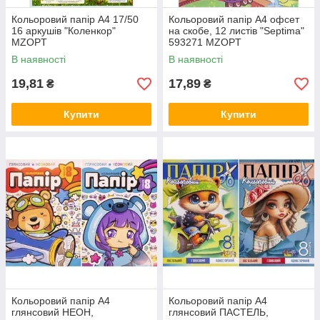
Кольоровий папір А4 17/50
Кольоровий папір А4 офсет
16 аркушів "Коленкор"
на скобе, 12 листів "Septima"
MZOPT
593271 MZOPT
В наявності
В наявності
19,81
17,89
₴
₴
Купити
Купити
Кольоровий папір А4
Кольоровий папір А4
глянсовий НЕОН,
глянсовий ПАСТЕЛЬ,