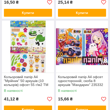
16,50
25,14
₴
₴
Купити
Купити
Кольоровий папір А4
Кольоровий папір А4 офсет
"Мрійник" 50 аркушів (10
односторонній, скоба 8
кольорів) офсет 55 г/м2 ТМ
аркушів "Мандарин" 235332
Тетрада ТЕ265
MZOPT
В наявності
В наявності
41,12
15,66
₴
₴
Купити
Купити