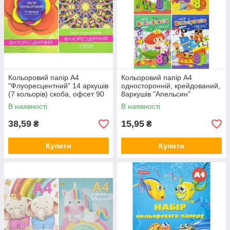
Кольоровий папір А4
Кольоровий папір А4
"Флуоресцентний" 14 аркушів
односторонній, крейдований,
(7 кольорів) скоба, офсет 90
8аркушів "Апельсин"
г/м2 ТМ Тетрада ТЕ259
офсет,скоба АП-1201/КП-А4-
В наявності
В наявності
MZOPT
8 MZOPT
38,59
15,95
₴
₴
Купити
Купити