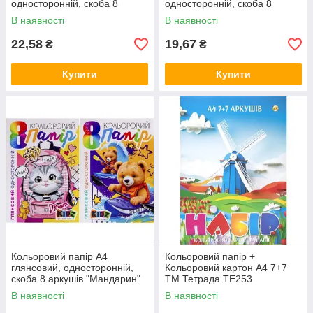
односторонній, скоба 8
односторонній, скоба 8
аркушів "Мандарин" 235455
аркушів "Мандарин" 235486
В наявності
В наявності
MZOPT
MZOPT
22,58
19,67
₴
₴
Купити
Купити
Кольоровий папір А4
Кольоровий папір +
глянсовий, односторонній,
Кольоровий картон А4 7+7
скоба 8 аркушів "Мандарин"
ТМ Тетрада ТЕ253
235394 MZOPT
В наявності
В наявності