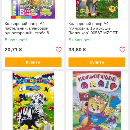
Кольоровий папір А4
Кольоровий папір А4
пастельний, глянсовий,
глянсовий, 16 аркушів
односторонній, скоба 8
"Коленкор" 00587 MZOPT
аркушів "Мандарин" 22109
В наявності
В наявності
MZOPT
20,71
33,80
₴
₴
Купити
Купити