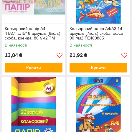
Кольоровий папір А4
Кольоровий папір А4/А3 14
"ПАСТЕЛЬ" 8 аркушів (8кол.)
аркушів (7кол.) скоба, офсет
скоба, крейда. 80 г/м2 ТМ
90 г/м2 ТЕ460885
Тетрада ТЕ11948
В наявності
В наявності
13,84
21,92
₴
₴
Купити
Купити