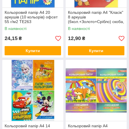
Кольоровий папір А4 20
Кольоровий папір А4 "Класік"
аркушів (10 кольорів) офсет
8 аркушів
55 г/м2 ТЕ263
(6кол.+Золото+Срібло) скоба,
офсет 55 г/м2 ТЕ437
В наявності
В наявності
24,15
12,90
₴
₴
Купити
Купити
Кольоровий папір А4 14
Кольоровий папір А4