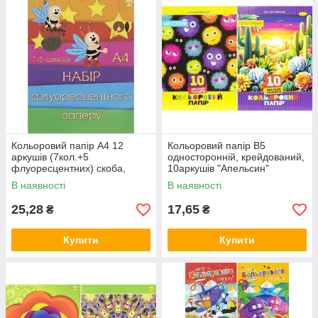
Кольоровий папір А4 12
Кольоровий папір B5
аркушів (7кол.+5
односторонній, крейдований,
флуоресцентних) скоба,
10аркушів "Апельсин"
офсет 55 г/м2 ТМ Тетрада
офсет,скоба АП-1218 MZOPT
В наявності
В наявності
ТЕ260
25,28
17,65
₴
₴
Купити
Купити