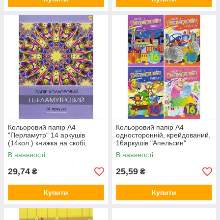
Кольоровий папір А4
Кольоровий папір А4
"Перламутр" 14 аркушів
односторонній, крейдований,
(14кол.) книжка на скобі,
16аркушів "Апельсин"
офсет 90 г/м2 ТМ Тетрада
офсет,скоба АП-1202 MZOPT
В наявності
В наявності
ТЕ461374
29,74
25,59
₴
₴
Купити
Купити