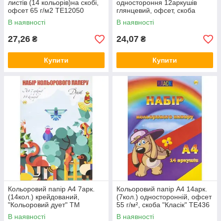
листів (14 кольорів)на скобі,
одностороння 12аркушів
офсет 65 г/м2 ТЕ12050
глянцевий, офсет, скоба
"Апельсин" АП-1204
В наявності
В наявності
27,26
24,07
₴
₴
Купити
Купити
Кольоровий папір А4 7арк.
Кольоровий папір А4 14арк.
(14кол.) крейдований,
(7кол.) односторонній, офсет
"Кольоровий дует" ТМ
55 г/м², скоба "Класік" ТЕ436
Тетрада ТЕ1185
В наявності
В наявності