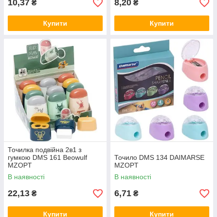
10,37
8,20
₴
₴
Купити
Купити
Точилка подвійна 2в1 з
гумкою DMS 161 Beowulf
Точило DMS 134 DAIMARSE
MZOPT
MZOPT
В наявності
В наявності
22,13
6,71
₴
₴
Купити
Купити