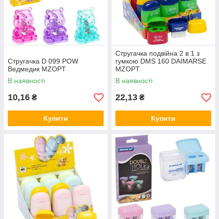
Стругачка подвійна 2 в 1 з
Стругачка D 099 POW
гумкою DMS 160 DAIMARSE
Ведмедик MZOPT
MZOPT
В наявності
В наявності
10,16
22,13
₴
₴
Купити
Купити