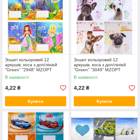
Зошит кольоровий 12
Зошит кольоровий 12
аркушів, коса з доп/лініей
аркушів, коса з доп/лініей
"Green" "2948" MZOPT
"Green" "3049" MZOPT
В наявності
В наявності
4,22
4,22
₴
₴
Купити
Купити