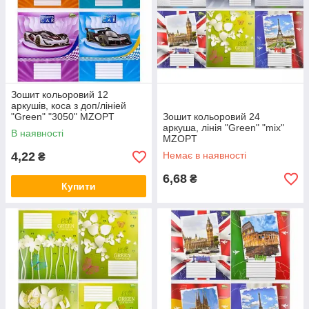
Зошит кольоровий 12
аркушів, коса з доп/лініей
"Green" "3050" MZOPT
Зошит кольоровий 24
аркуша, лінія "Green" "mix"
В наявності
MZOPT
4,22
Немає в наявності
₴
6,68
₴
Купити