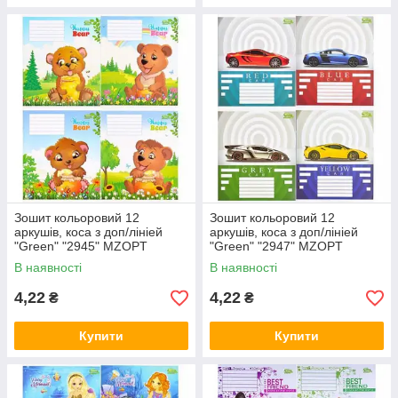
Зошит кольоровий 12
Зошит кольоровий 12
аркушів, коса з доп/лініей
аркушів, коса з доп/лініей
"Green" "2945" MZOPT
"Green" "2947" MZOPT
В наявності
В наявності
4,22
4,22
₴
₴
Купити
Купити