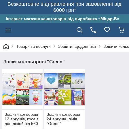
Безкоштовне відправлення при замовленні від
6000 грн*
Інтернет магазин канцтоварів від виробника «Міцар-В»
Товари та послуги
Зошити, щоденники
Зошити кольо
Зошити кольорові "Green"
Зошити кольорові
Зошити кольорові
12 аркушів, коса з
24 аркуша, лінія
доп.лініей від 560
"Green"
штук - знижка