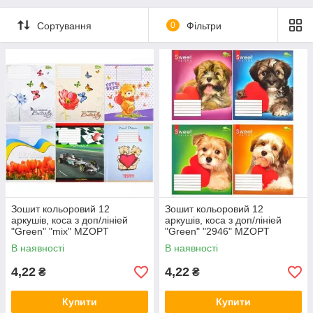
Сортування
0
Фільтри
Зошит кольоровий 12
Зошит кольоровий 12
аркушів, коса з доп/лініей
аркушів, коса з доп/лініей
"Green" "mix" MZOPT
"Green" "2946" MZOPT
В наявності
В наявності
4,22
4,22
₴
₴
Купити
Купити