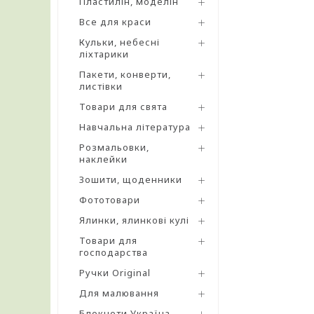
Пластилін, моделін
Все для краси
Кульки, небесні
ліхтарики
Пакети, конверти,
листівки
Товари для свята
Навчальна література
Розмальовки,
наклейки
Зошити, щоденники
Фототовари
Ялинки, ялинкові кулі
Товари для
господарства
Ручки Original
Для малювання
Блокноти Україна