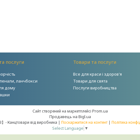
та послуги
Товари та послуги
ворчість
Все для краси і здоров'я
 пенали, ланчбокси
Товари для свята
ля дому
Послуги виробництва
грашки
Prom.ua
Сайт створений на маркетплейсі
Продавець на Bigl.ua
【 Міцар－В】- Канцтовари від виробника |
Поскаржитися на контент
|
Політика конфі
Select Language
▼