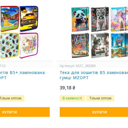
710
MZC_80089
итів В5+ ламінована
Тека для зошитів В5 ламінова
OPT
гумці MZOPT
39,18 ₴
Тільки оптом
В наявності
Тільки оптом
КУПИТИ
КУПИТИ