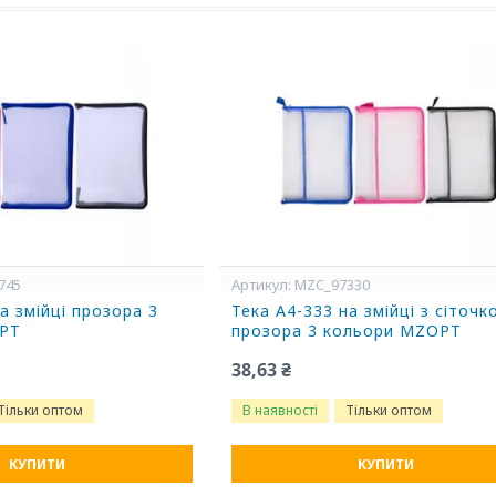
745
MZC_97330
а змійці прозора 3
Тека А4-333 на змійці з сіточк
PT
прозора 3 кольори MZOPT
38,63 ₴
Тільки оптом
В наявності
Тільки оптом
КУПИТИ
КУПИТИ