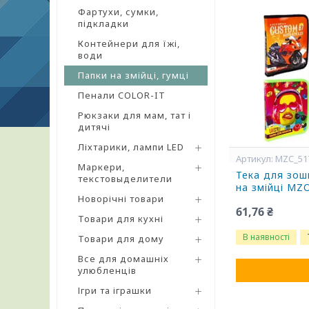
Фартухи, сумки,
підкладки
Контейнери для їжі,
води
Папки на змійці, гумці
Пенали COLOR-IT
Рюкзаки для мам, тат і
дитячі
Ліхтарики, лампи LED
MZC_51
Маркери,
Тека для зош
текстовыделители
на змійці MZ
Новорічні товари
61,76 ₴
Товари для кухні
В наявності
Товари для дому
Все для домашніх
улюбленців
Ігри та іграшки