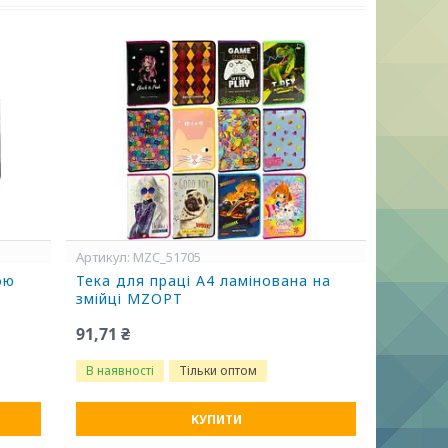
MZC_51705
ою
Тека для праці А4 ламінована на
змійці MZOPT
91,71 ₴
В наявності
Тільки оптом
КУПИТИ