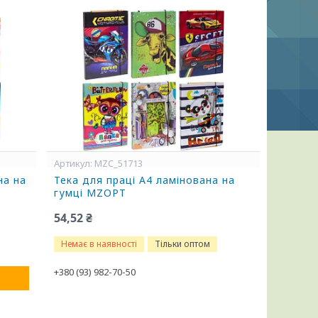
MZC_51713
на на
Тека для праці А4 ламінована на
гумці MZOPT
54,52 ₴
Немає в наявності
Тільки оптом
+380 (93) 982-70-50