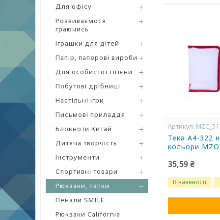
Для офісу
Розвиваємося
граючись
Іграшки для дітей
Папір, паперові вироби
Для особистої гігієни
Побутові дрібниці
Настільні ігри
Письмові приладдя
MZC_51
Блокноти Китай
Тека А4-322 н
Дитяча творчість
кольори MZO
Інструменти
35,59 ₴
Спортивні товари
В наявності
Рюкзаки, папки
Пенали SMILE
Рюкзаки California