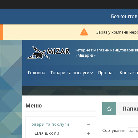
Безкоштовн
Зараз у компанії нер
Інтернет магазин канцтоварів в
«Міцар-В»
Головна
Товари та послуги
Про нас
Контакт
Папки
Товари та послуги
Для школи