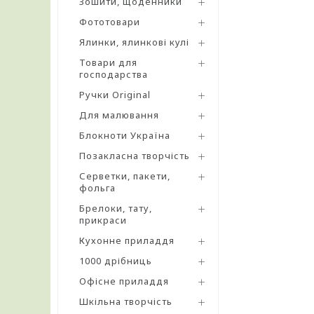
Зошити, щоденники
Фототовари
Ялинки, ялинкові кулі
Товари для
господарства
Ручки Original
Для малювання
Блокноти Україна
Позакласна творчість
Серветки, пакети,
фольга
Брелоки, тату,
прикраси
Кухонне приладдя
1000 дрібниць
Офісне приладдя
Шкільна творчість