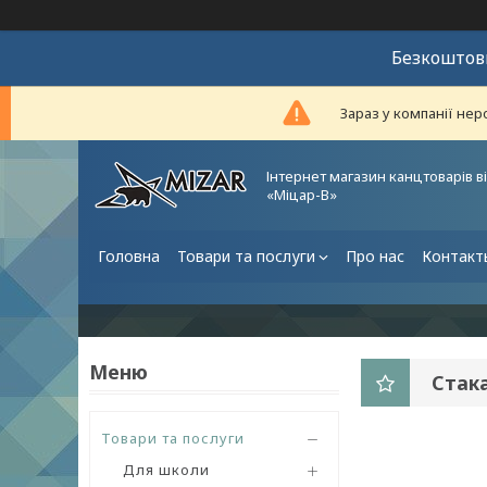
Безкоштовн
Зараз у компанії нер
Інтернет магазин канцтоварів в
«Міцар-В»
Головна
Товари та послуги
Про нас
Контакт
Стака
Товари та послуги
Для школи