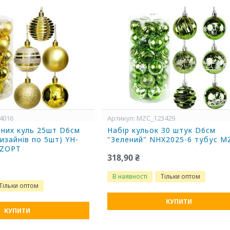
4016
MZC_123429
чних куль 25шт D6см
Набір кульок 30 штук D6см
изайнів по 5шт) YH-
"Зелений" NHX2025-6 тубус 
MZOPT
318,90 ₴
В наявності
Тільки оптом
Тільки оптом
КУПИТИ
КУПИТИ