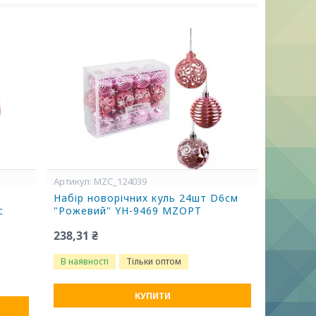
MZC_124039
Набір новорічних куль 24шт D6см
с
"Рожевий" YH-9469 MZOPT
238,31 ₴
В наявності
Тільки оптом
КУПИТИ