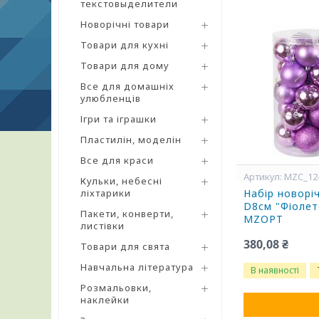
текстовыделители
Новорічні товари
Товари для кухні
Товари для дому
Все для домашніх
улюбленців
Ігри та іграшки
Пластилін, моделін
Все для краси
MZC_12
Кульки, небесні
ліхтарики
Набір новорі
D8см "Фіолет
Пакети, конверти,
MZOPT
листівки
380,08 ₴
Товари для свята
Навчальна література
В наявності
Розмальовки,
наклейки