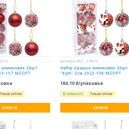
6512
MZC_116513
к ялинкових 20шт
Набір іграшок ялинкових 20шт
023-157 MZOPT
"Кулі" 5см 2023-156 MZOPT
ковка
184,10 ₴/упаковка
Тільки оптом
В наявності
Тільки оптом
КУПИТИ
КУПИТИ