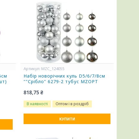
MZC_124055
6см
Набір новорічних куль D5/6/7/8см
шт)
""Срібло" 6279-2 тубус MZOPT
818,75 ₴
В наявності
Оптом і в роздріб
КУПИТИ