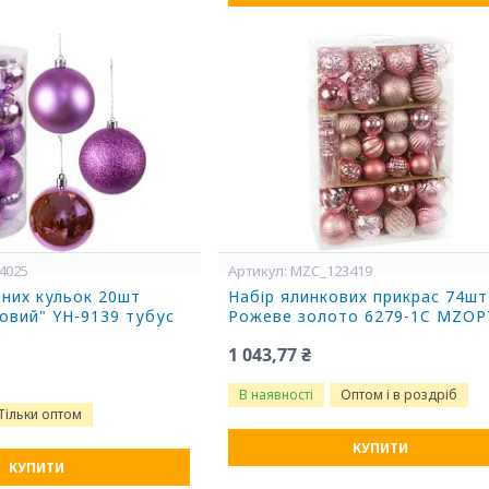
4025
MZC_123419
чних кульок 20шт
Набір ялинкових прикрас 74шт
овий" YH-9139 тубус
Рожеве золото 6279-1C MZOP
1 043,77 ₴
В наявності
Оптом і в роздріб
Тільки оптом
КУПИТИ
КУПИТИ