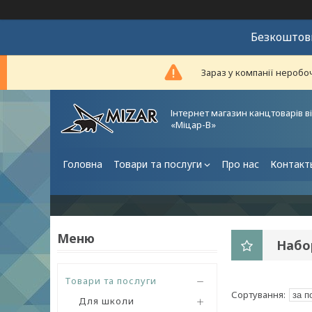
Безкоштовн
Зараз у компанії неробо
Інтернет магазин канцтоварів в
«Міцар-В»
Головна
Товари та послуги
Про нас
Контакт
Набо
Товари та послуги
Для школи