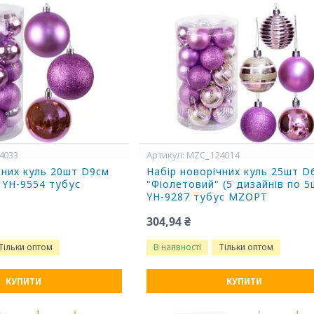
4033
MZC_124014
чних куль 20шт D9см
Набір новорічних куль 25шт D
 YH-9554 тубус
"Фіолетовий" (5 дизайнів по 5
YH-9287 тубус MZOPT
304,94 ₴
Тільки оптом
В наявності
Тільки оптом
КУПИТИ
КУПИТИ