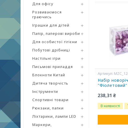
Для офісу
Розвиваємося
граючись
Іграшки для дітей
Папір, паперові вироби
Для особистої гігієни
Побутові дрібниці
Настільні ігри
Письмові приладдя
MZC_12
Блокноти Китай
Набір новорі
Дитяча творчість
"Фіолетовий
Інструменти
238,31 ₴
Спортивні товари
В наявності
Рюкзаки, папки
Ліхтарики, лампи LED
Маркери,