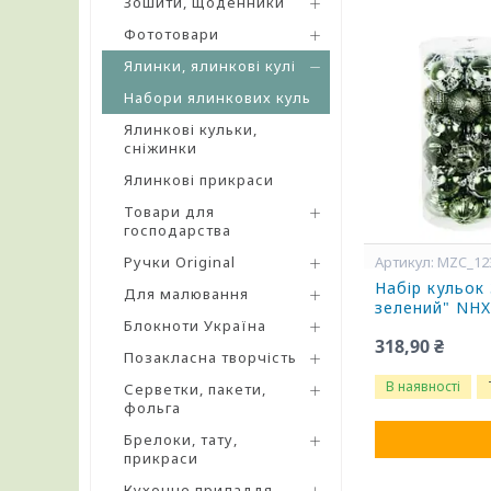
Зошити, щоденники
Фототовари
Ялинки, ялинкові кулі
Набори ялинкових куль
Ялинкові кульки,
сніжинки
Ялинкові прикраси
Товари для
господарства
Ручки Original
MZC_12
Набір кульок
Для малювання
зелений" NH
Блокноти Україна
318,90 ₴
Позакласна творчість
В наявності
Серветки, пакети,
фольга
Брелоки, тату,
прикраси
Кухонне приладдя