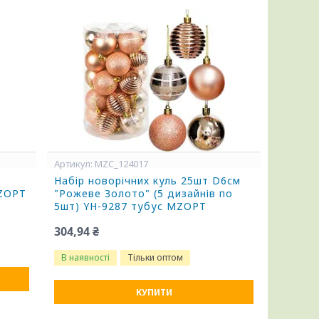
MZC_124017
Набір новорічних куль 25шт D6см
MZOPT
"Рожеве Золото" (5 дизайнів по
5шт) YH-9287 тубус MZOPT
304,94 ₴
В наявності
Тільки оптом
КУПИТИ