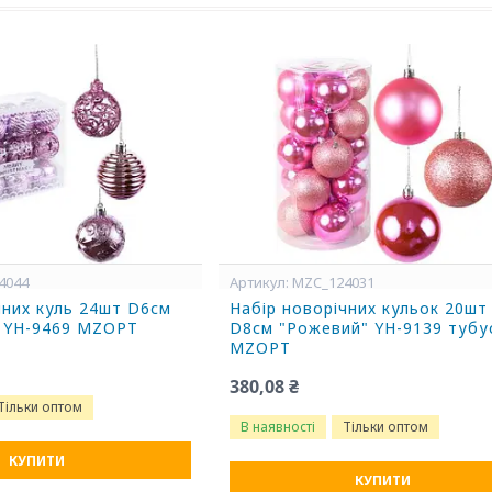
4044
MZC_124031
чних куль 24шт D6см
Набір новорічних кульок 20шт
" YH-9469 MZOPT
D8см "Рожевий" YH-9139 тубу
MZOPT
380,08 ₴
Тільки оптом
В наявності
Тільки оптом
КУПИТИ
КУПИТИ