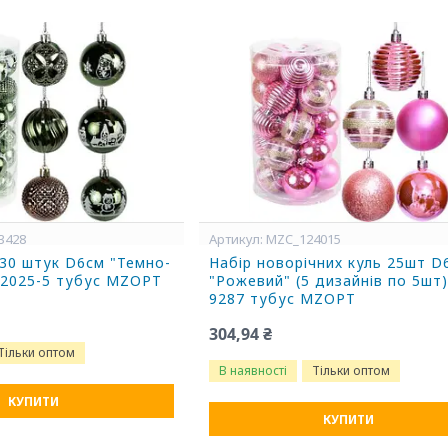
3428
MZC_124015
 30 штук D6см "Темно-
Набір новорічних куль 25шт D
X2025-5 тубус MZOPT
"Рожевий" (5 дизайнів по 5шт)
9287 тубус MZOPT
304,94 ₴
Тільки оптом
В наявності
Тільки оптом
КУПИТИ
КУПИТИ