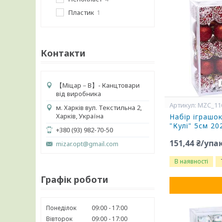
Пластик
1
Контакти
【 Міцар－В】- Канцтовари
від виробника
MZC_11
м. Харків вул. Текстильна 2,
Харків, Україна
Набір іграшо
"Кулі" 5см 2
+380 (93) 982-70-50
151,44 ₴/упа
mizar.opt@gmail.com
В наявності
Графік роботи
Понеділок
09:00
17:00
Вівторок
09:00
17:00