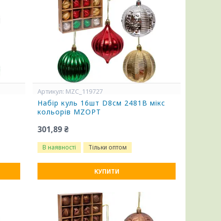
MZC_119727
Набір куль 16шт D8см 2481B мікс
кольорів MZOPT
301,89 ₴
В наявності
Тільки оптом
КУПИТИ