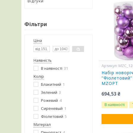
Відгуки
Фільтри
Ціна
Наявність
MZC_12
В наявності
31
Набір новорі
Колір
"Фіолетовий"
MZOPT
Блакитний
1
Зелений
3
694,53 ₴
Рожевий
4
В наявності
Сиреневый
1
Фіолетовий
5
Матеріал
Пенопласт
4