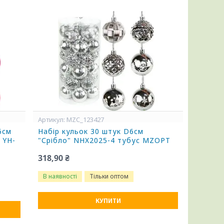
MZC_123427
6см
Набір кульок 30 штук D6см
 YH-
"Срібло" NHX2025-4 тубус MZOPT
318,90 ₴
В наявності
Тільки оптом
КУПИТИ