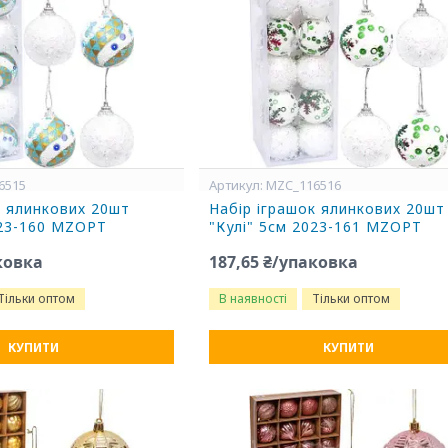
6515
MZC_116516
к ялинкових 20шт
Набір іграшок ялинкових 20шт
023-160 MZOPT
"Кулі" 5см 2023-161 MZOPT
ковка
187,65 ₴/упаковка
Тільки оптом
В наявності
Тільки оптом
КУПИТИ
КУПИТИ