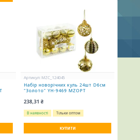
MZC_124045
Набір новорічних куль 24шт D6см
T
"Золото" YH-9469 MZOPT
238,31 ₴
В наявності
Тільки оптом
КУПИТИ