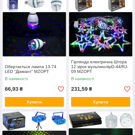
Гірлянда електрична Штора
Обертається лампа 13-74
12 зірок мультиколірD-44/RJ-
LED "Діамант" MZOPT
09 MZOPT
В наявності
В наявності
66,93
231,59
₴
₴
Купити
Купити