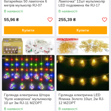
батарейках 50 лампочок 6
Лампочка" 12шт мультиколір
метрів мульколір RJ-07
LED подовжена 4м RJ-17
MZOPT
MZOPT
В наявності
В наявності
55,96
255,39
₴
₴
Купити
Купити
Гірлянда електрична Штора
Гірлянда електрична LED
"Куля новорічна" мультиколір
Ялинка Золото 10шт, 2м RJ-
10 шт 3м RJ-11 MZOPT
12 MZOPT
В наявності
В наявності