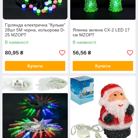
Гірлянда електрична "Кульки"
28шт 5М чорна, кольорова D-
Ялинка зелена CX-2 LED 17
25 MZOPT
см MZOPT
В наявності
В наявності
80,95
56,56
₴
₴
Купити
Купити