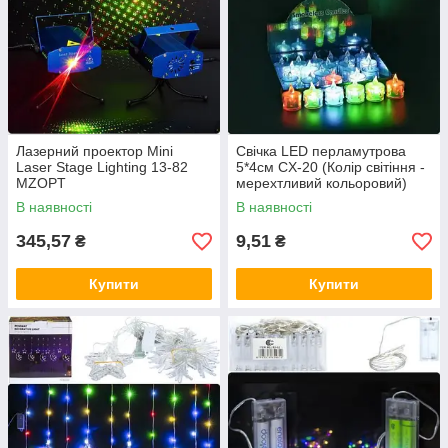
Лазерний проектор Mini
Свічка LED перламутрова
Laser Stage Lighting 13-82
5*4см CX-20 (Колір світіння -
MZOPT
мерехтливий кольоровий)
MZOPT
В наявності
В наявності
345,57
9,51
₴
₴
Купити
Купити