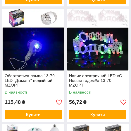
Обертається лампа 13-79
Напис електричний LED «С
LED "Діамант" подвійний
Новым годом!!» 13-70
MZOPT
MZOPT
В наявності
В наявності
115,48
56,72
₴
₴
Купити
Купити