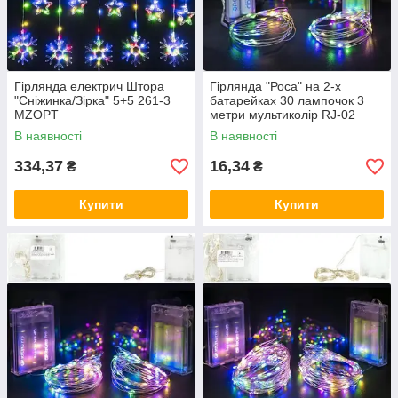
Гірлянда електрич Штора
Гірлянда "Роса" на 2-х
"Сніжинка/Зірка" 5+5 261-3
батарейках 30 лампочок 3
MZOPT
метри мультиколір RJ-02
MZOPT
В наявності
В наявності
334,37
16,34
₴
₴
Купити
Купити