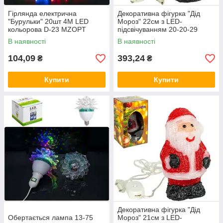
Гірлянда електрична
Декоративна фігурка "Дід
"Бурульки" 20шт 4М LED
Мороз" 22см з LED-
кольорова D-23 MZOPT
підсвічуванням 20-20-29
MZOPT
В наявності
В наявності
104,09
393,24
₴
₴
Купити
Купити
Декоративна фігурка "Дід
Обертається лампа 13-75
Мороз" 21см з LED-