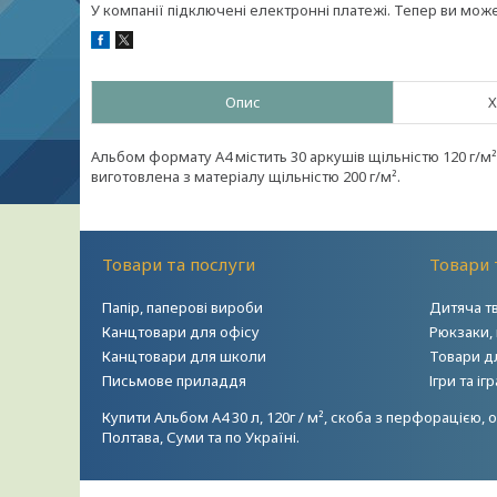
У компанії підключені електронні платежі. Тепер ви мож
Опис
Х
Альбом формату А4 містить 30 аркушів щільністю 120 г/м
виготовлена з матеріалу щільністю 200 г/м².
Товари та послуги
Товари 
Папір, паперові вироби
Дитяча т
Канцтовари для офісу
Рюкзаки,
Канцтовари для школи
Товари д
Письмове приладдя
Ігри та і
Купити Альбом А4 30 л, 120г / м², скоба з перфорацією, 
Полтава, Суми та по Україні.