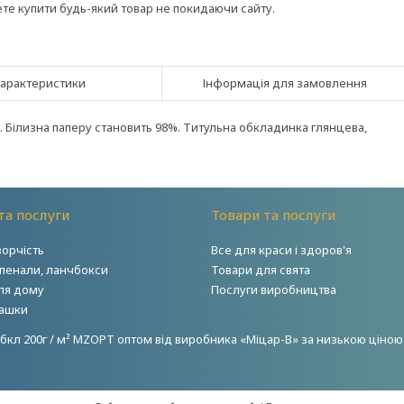
ете купити будь-який товар не покидаючи сайту.
арактеристики
Інформація для замовлення
². Білизна паперу становить 98%. Титульна обкладинка глянцева,
та послуги
Товари та послуги
ворчість
Все для краси і здоров'я
 пенали, ланчбокси
Товари для свята
ля дому
Послуги виробництва
грашки
обкл 200г / м² MZOPT оптом від виробника «Міцар-В» за низькою ціною з