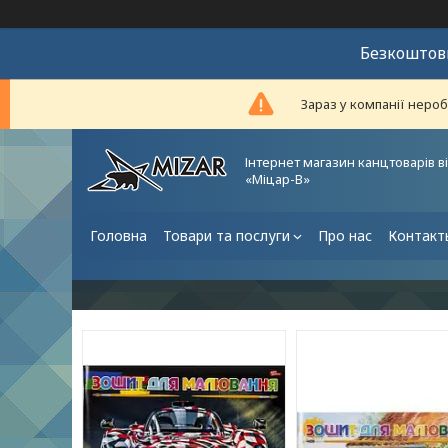
Безкоштовн
Зараз у компанії неро
Інтернет магазин канцтоварів в
«Міцар-В»
Головна
Товари та послуги
Про нас
Контакт