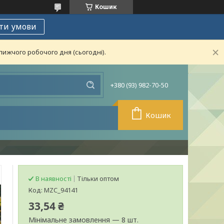
Кошик
ти умови
лижчого робочого дня (сьогодні).
+380 (93) 982-70-50
Кошик
В наявності
Тільки оптом
Код:
MZC_94141
33,54 ₴
Мінімальне замовлення — 8 шт.