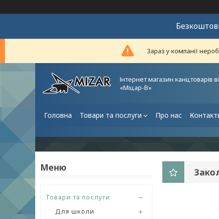
Безкоштовн
Зараз у компанії неро
Інтернет магазин канцтоварів в
«Міцар-В»
Головна
Товари та послуги
Про нас
Контакт
Зако
Товари та послуги
Для школи