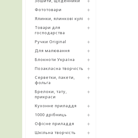
Зошити, щоденники
Фототовари
Ялинки, ялинкові кулі
Товари для
господарства
Ручки Original
Для малювання
Блокноти Україна
Позакласна творчість
Серветки, пакети,
фольга
Брелоки, тату,
прикраси
Кухонне приладдя
1000 дрібниць
Офісне приладдя
Шкільна творчість