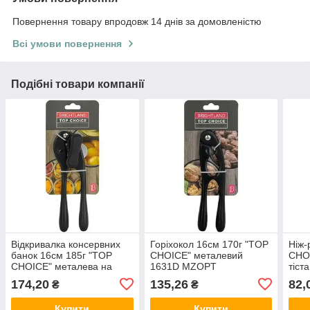
Повернення товару впродовж 14 днів за домовленістю
Всі умови повернення
Подібні товари компанії
Відкривалка консервних
Горіхокол 16см 170г "TOP
Ніж-
банок 16см 185г "TOP
CHOICE" металевий
CHOI
CHOICE" металева на
1631D MZOPT
тіст
блістері 1626D MZOPT
174,20
135,26
82,
₴
₴
Купити
Купити