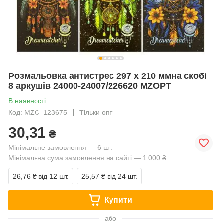
Розмальовка антистрес 297 х 210 ммна скобі
8 аркушів 24000-24007/226620 MZOPT
В наявності
Код: MZC_123675
Тільки опт
30,31
₴
Мінімальне замовлення — 6 шт.
Мінімальна сума замовлення на сайті — 1 000 ₴
26,76 ₴
від 12 шт.
25,57 ₴
від 24 шт.
Купити
або