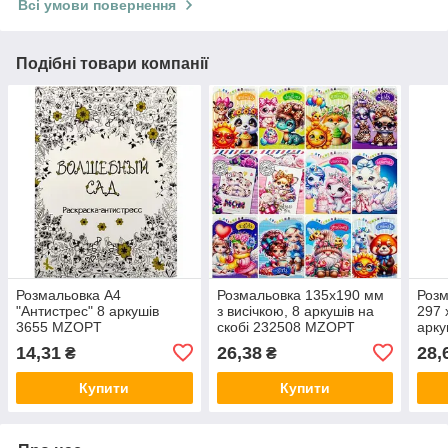
Всі умови повернення
Подібні товари компанії
Розмальовка А4
Розмальовка 135х190 мм
Розм
"Антистрес" 8 аркушів
з висічкою, 8 аркушів на
297 
3655 MZOPT
скобі 232508 MZOPT
арку
MZO
14,31
26,38
28,
₴
₴
Купити
Купити