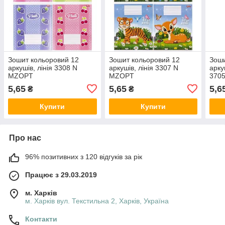
Зошит кольоровий 12
Зошит кольоровий 12
Зоши
аркушів, лінія 3308 N
аркушів, лінія 3307 N
арку
MZOPT
MZOPT
370
5,65
5,65
5,6
₴
₴
Купити
Купити
Про нас
96% позитивних з 120 відгуків за рік
Працює з 29.03.2019
м. Харків
м. Харків вул. Текстильна 2, Харків, Україна
Контакти