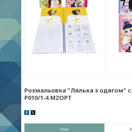
Розмальовка "Лялька з одягом" спі
Р010/1-4 MZOPT
Опис
Х