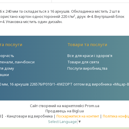
 х 240 мм та складається з 16 аркушів. Обкладинка містить 2 шт в
ристано картон односторонній 220 г/м², друк 4+4. Внутрішній блок
+4. Упаковка містить один дизайн.
та послуги
Товари та послуги
ворчість
Все для краси і здоров'я
 пенали, ланчбокси
Товари для свята
ля дому
Послуги виробництва
грашки
0 мм, 16 аркушів 226576/Р010/1-4 MZOPT оптом від виробника «Міцар-В»
Prom.ua
Сайт створений на маркетплейсі
Продавець на Bigl.ua
【 Міцар－В】- Канцтовари від виробника |
Поскаржитися на контент
|
Політика конфі
Select Language
▼