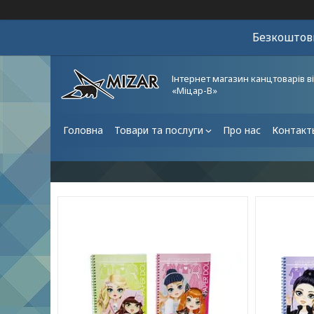
Безкоштовн
Інтернет магазин канцтоварів в
«Міцар-В»
Головна
Товари та послуги
Про нас
Контакт