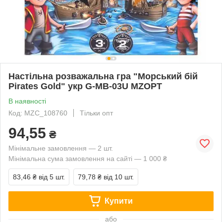
Настільна розважальна гра "Морський бій
Pirates Gold" укр G-MB-03U MZOPT
В наявності
Код: MZC_108760
Тільки опт
94,55
₴
Мінімальне замовлення — 2 шт.
Мінімальна сума замовлення на сайті — 1 000 ₴
83,46 ₴
від 5 шт.
79,78 ₴
від 10 шт.
Купити
або