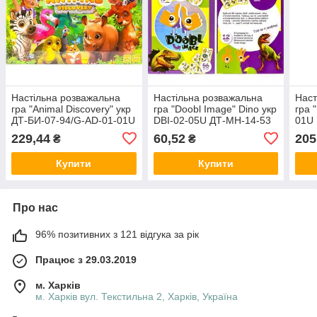
Настільна розважальна
Настільна розважальна
Наст
гра "Animal Discovery" укр
гра "Doobl Image" Dino укр
гра 
ДТ-БИ-07-94/G-AD-01-01U
DBI-02-05U ДТ-МН-14-53
01U
MZOPT
MZOPT
229,44
60,52
205
₴
₴
Купити
Купити
Про нас
96% позитивних з 121 відгука за рік
Працює з 29.03.2019
м. Харків
м. Харків вул. Текстильна 2, Харків, Україна