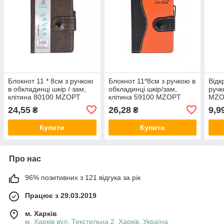
Блокнот 11 * 8см з ручкою
Блокнот 11*8см з ручкою в
Відк
в обкладинці шкір / зам,
обкладинці шкір/зам,
ручк
клітина 80100 MZOPT
клітина 59100 MZOPT
MZO
24,55
26,28
9,9
₴
₴
Купити
Купити
Про нас
96% позитивних з 121 відгука за рік
Працює з 29.03.2019
м. Харків
м. Харків вул. Текстильна 2, Харків, Україна