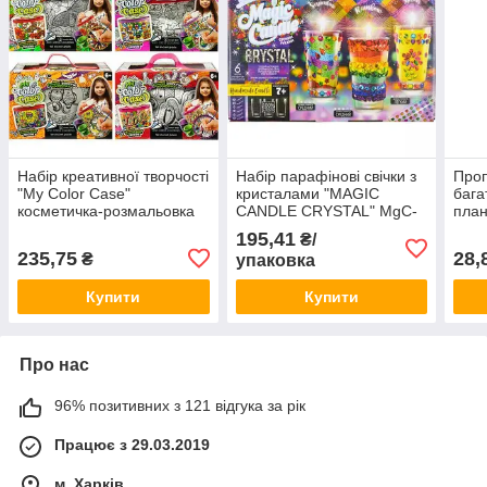
Набір креативної творчості
Набір парафінові свічки з
Проп
"My Color Case"
кристалами "MAGIC
бага
косметичка-розмальовка
CANDLE CRYSTAL" MgC-
план
CОC-01-
02-01 MZOPT
для 
195,41
₴/
01U,02U,03U,,05U ДТ-
MZO
235,75
28,
₴
упаковка
ОО-09188 MZOPT
Купити
Купити
Про нас
96% позитивних з 121 відгука за рік
Працює з 29.03.2019
м. Харків