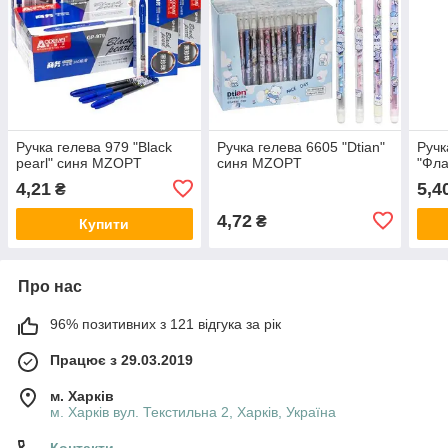
Ручка гелева 979 "Black
Ручка гелева 6605 "Dtian"
Ручк
pearl" синя MZOPT
синя MZOPT
"Фла
4,21
5,4
₴
4,72
₴
Купити
Про нас
96% позитивних з 121 відгука за рік
Працює з 29.03.2019
м. Харків
м. Харків вул. Текстильна 2, Харків, Україна
Контакти