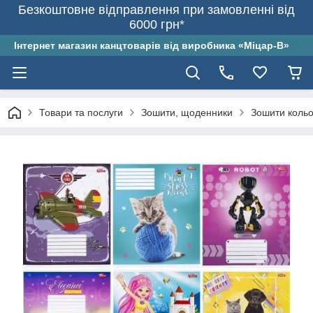
Безкоштовне відправлення при замовленні від
6000 грн*
Інтернет магазин канцтоварів від виробника «Міцар-В»
Товари та послуги
Зошити, щоденники
Зошити кольо