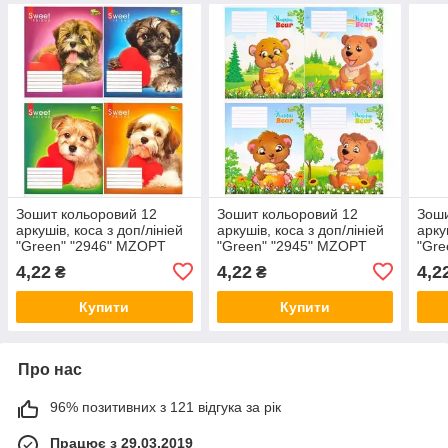
Зошит кольоровий 12
Зошит кольоровий 12
Зоши
аркушів, коса з доп/лініей
аркушів, коса з доп/лініей
арку
"Green" "2946" MZOPT
"Green" "2945" MZOPT
"Gre
4,22
4,22
4,2
₴
₴
Купити
Купити
Про нас
96% позитивних з 121 відгука за рік
Працює з 29.03.2019