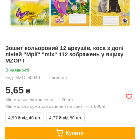
Зошит кольоровий 12 аркушів, коса з доп/
лініей "Мрії" "mix" 112 зображень у ящику
MZOPT
В наявності
Код: MZC_50040
Тільки опт
5,65
₴
Мінімальне замовлення — 20 шт.
Мінімальна сума замовлення на сайті — 1 000 ₴
4,99 ₴
від 40 шт.
4,77 ₴
від 80 шт.
Купити